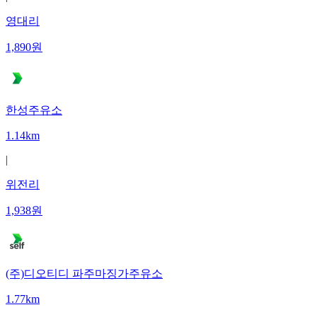
영대리
1,890
원
한성주유소
1.14km
|
위전리
1,938
원
(주)디오티디 파주마징가주유소
1.77km