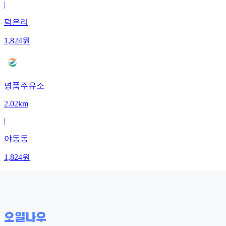
|
덕은리
1,824
원
명품주유소
2.02km
|
야동동
1,824
원