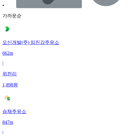
•
가까운순
오신개발(주) 임진강주유소
662m
|
위전리
1,898
원
승채주유소
847m
|