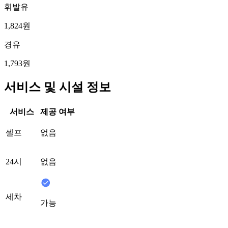
휘발유
1,824원
경유
1,793원
서비스 및 시설 정보
서비스
제공 여부
셀프
없음
24시
없음
세차
가능