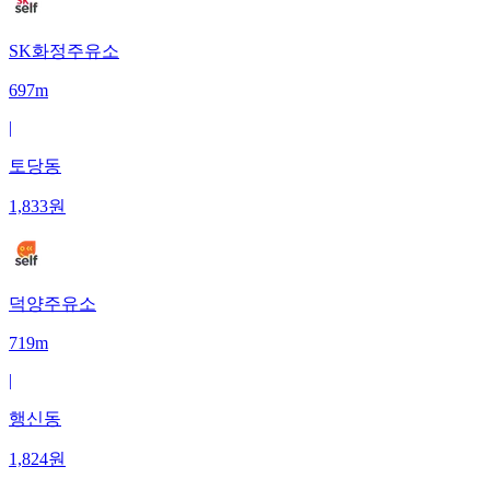
SK화정주유소
697m
|
토당동
1,833
원
덕양주유소
719m
|
행신동
1,824
원