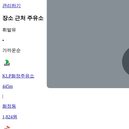
관리하기
장소 근처 주유소
휘발유
•
가까운순
KLP화정주유소
445m
|
화정동
1,824
원