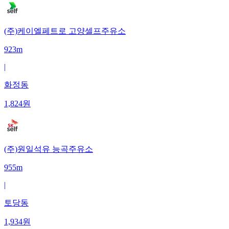
(주)케이엘페트로 고양셀프주유소
923m
|
화정동
1,824
원
(주)원일석유 능곡주유소
955m
|
토당동
1,934
원