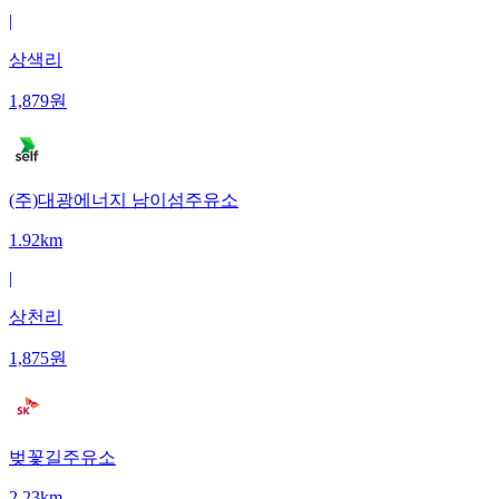
|
상색리
1,879
원
(주)대광에너지 남이섬주유소
1.92km
|
상천리
1,875
원
벚꽃길주유소
2.23km