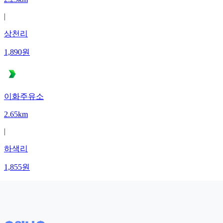
|
상천리
1,890
원
이화주유소
2.65km
|
하색리
1,855
원