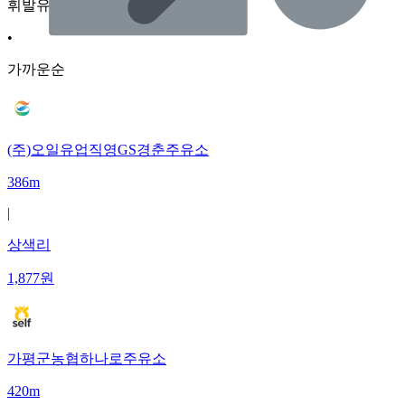
휘발유
•
가까운순
(주)오일유업직영GS경춘주유소
386m
|
상색리
1,877
원
가평군농협하나로주유소
420m