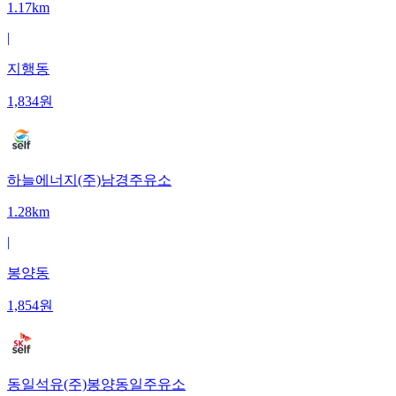
1.17km
|
지행동
1,834
원
하늘에너지(주)남경주유소
1.28km
|
봉양동
1,854
원
동일석유(주)봉양동일주유소