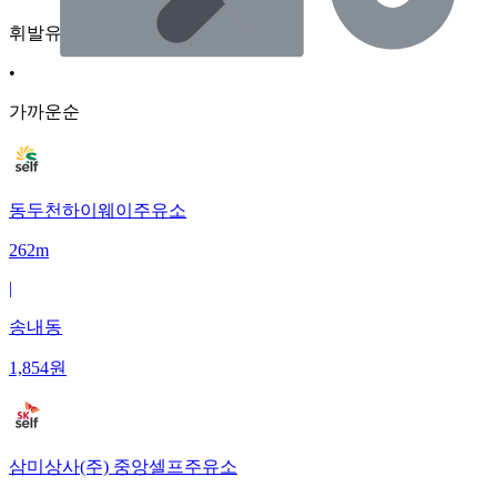
휘발유
•
가까운순
동두천하이웨이주유소
262m
|
송내동
1,854
원
삼미상사(주) 중앙셀프주유소