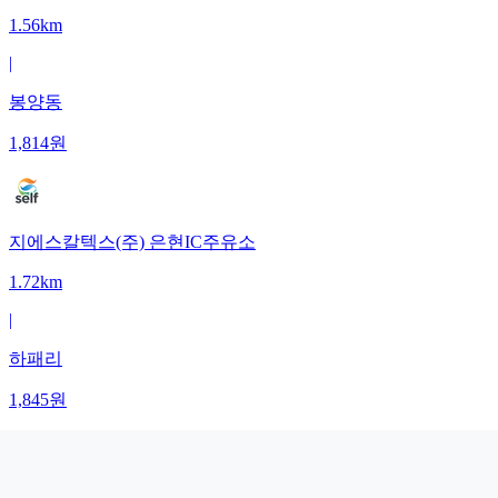
1.56km
|
봉양동
1,814
원
지에스칼텍스(주) 은현IC주유소
1.72km
|
하패리
1,845
원