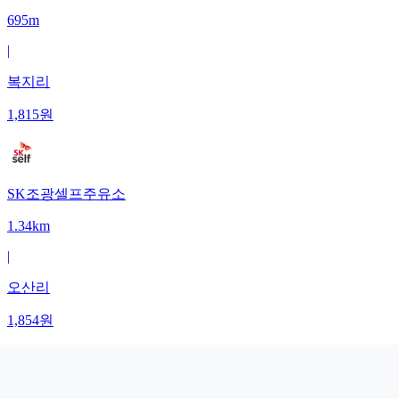
695m
|
복지리
1,815
원
SK조광셀프주유소
1.34km
|
오산리
1,854
원