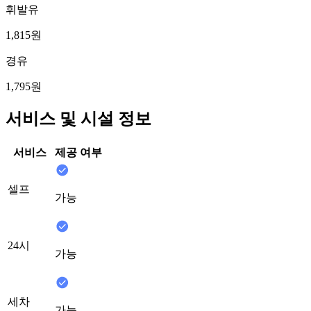
휘발유
1,815원
경유
1,795원
서비스 및 시설 정보
서비스
제공 여부
셀프
가능
24시
가능
세차
가능