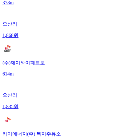
378m
|
오산리
1,868
원
(주)제이와이페트로
614m
|
오산리
1,835
원
카이에너지(주) 복지주유소