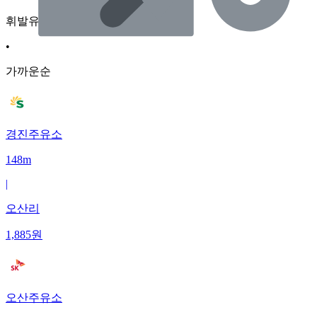
휘발유
•
가까운순
경진주유소
148m
|
오산리
1,885
원
오산주유소