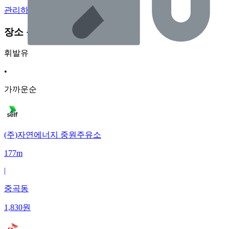
관리하기
장소 근처 주유소
휘발유
•
가까운순
(주)자연에너지 중원주유소
177m
|
중곡동
1,830
원