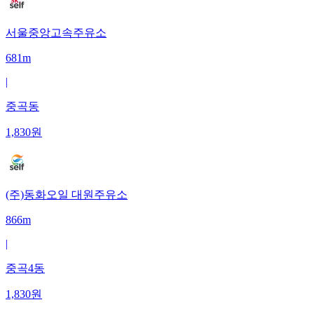
서울중앙고속주유소
681m
|
중곡동
1,830
원
(주)동화오일 대원주유소
866m
|
중곡4동
1,830
원