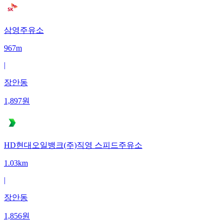
삼영주유소
967m
|
장안동
1,897
원
HD현대오일뱅크(주)직영 스피드주유소
1.03km
|
장안동
1,856
원