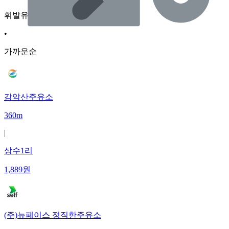
휘발유
•
가까운순
감악산주유소
360m
|
상수1리
1,889
원
(주)뉴페이스 정직한주유소