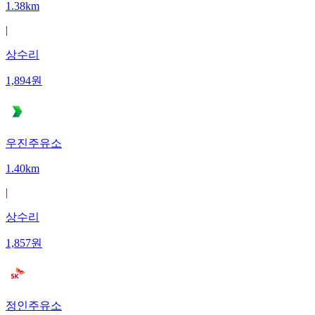
1.38km
|
상수리
1,894
원
우진주유소
1.40km
|
상수리
1,857
원
정인주유소