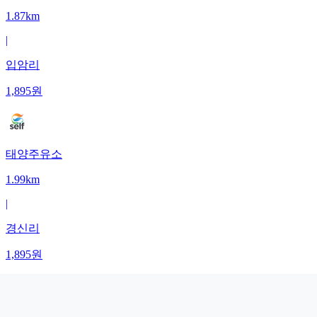
1.87km
|
입암리
1,895
원
태양주유소
1.99km
|
경신리
1,895
원