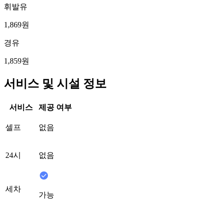
휘발유
1,869원
경유
1,859원
서비스 및 시설 정보
서비스
제공 여부
셀프
없음
24시
없음
세차
가능