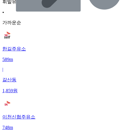
휘발유
•
가까운순
한길주유소
589m
|
갈산동
1,859
원
이천신협주유소
748m