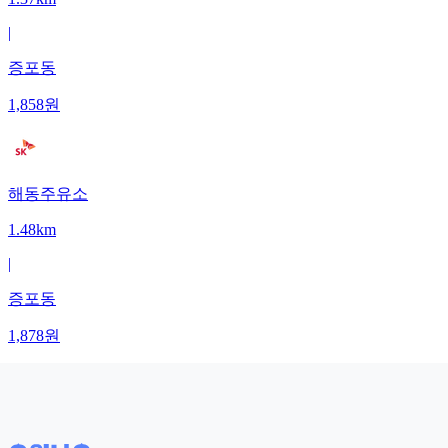
|
증포동
1,858
원
해동주유소
1.48km
|
증포동
1,878
원