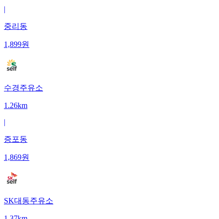
|
중리동
1,899
원
수경주유소
1.26km
|
증포동
1,869
원
SK대동주유소
1.37km