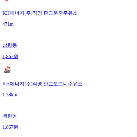
KH에너지(주)직영 판교운중주유소
471m
|
삼평동
1,867
원
KH에너지(주)직영 판교모드니주유소
1.38km
|
백현동
1,867
원