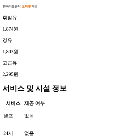
휘발유
1,874원
경유
1,803원
고급유
2,295원
서비스 및 시설 정보
서비스
제공 여부
셀프
없음
24시
없음