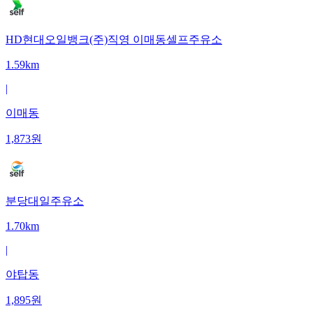
HD현대오일뱅크(주)직영 이매동셀프주유소
1.59km
|
이매동
1,873
원
분당대일주유소
1.70km
|
야탑동
1,895
원