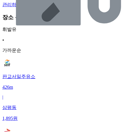
관리하기
장소 근처 주유소
휘발유
•
가까운순
판교서일주유소
426m
|
삼평동
1,895
원