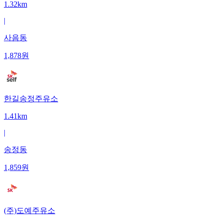
1.32km
|
사음동
1,878
원
한길송정주유소
1.41km
|
송정동
1,859
원
(주)도예주유소