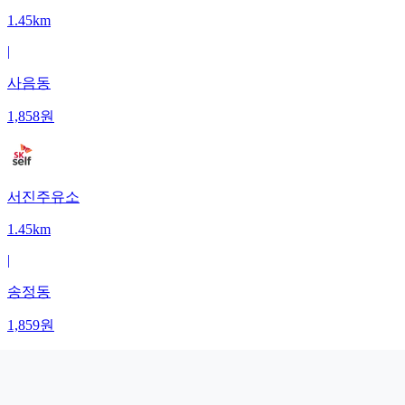
1.45km
|
사음동
1,858
원
서진주유소
1.45km
|
송정동
1,859
원