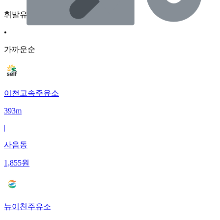
휘발유
•
가까운순
이천고속주유소
393m
|
사음동
1,855
원
뉴이천주유소