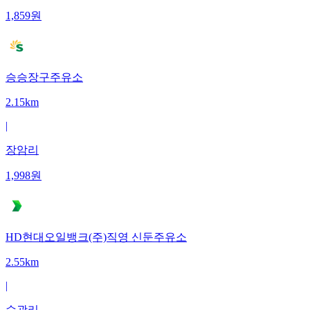
1,859
원
승승장구주유소
2.15km
|
장암리
1,998
원
HD현대오일뱅크(주)직영 신둔주유소
2.55km
|
수광리