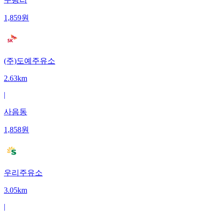
1,859
원
(주)도예주유소
2.63km
|
사음동
1,858
원
우리주유소
3.05km
|