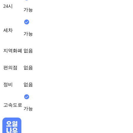
24시
가능
세차
가능
지역화폐
없음
편의점
없음
정비
없음
고속도로
가능