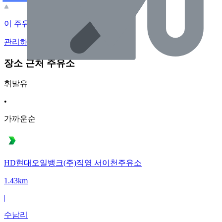
이 주유소의 사장님이신가요?
관리하기
장소 근처 주유소
휘발유
•
가까운순
HD현대오일뱅크(주)직영 서이천주유소
1.43km
|
수남리