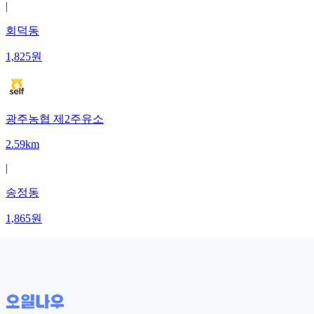
|
회덕동
1,825
원
광주농협 제2주유소
2.59km
|
송정동
1,865
원