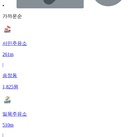
•
가까운순
서민주유소
261m
|
송정동
1,825
원
밀목주유소
510m
|