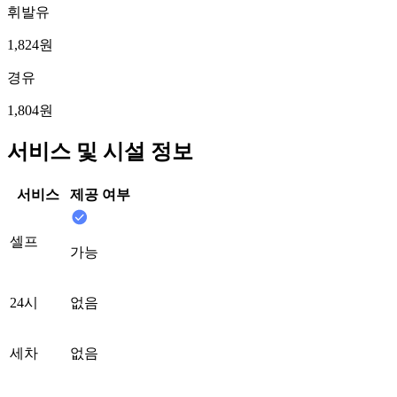
휘발유
1,824원
경유
1,804원
서비스 및 시설 정보
서비스
제공 여부
셀프
가능
24시
없음
세차
없음