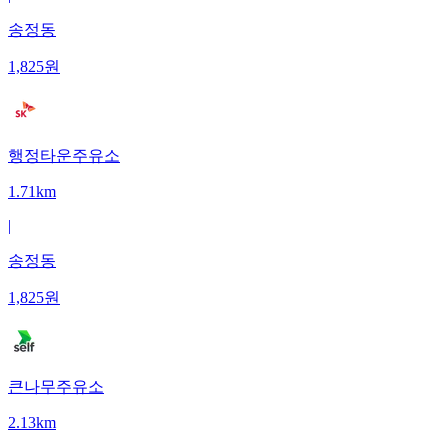
송정동
1,825
원
행정타운주유소
1.71km
|
송정동
1,825
원
큰나무주유소
2.13km