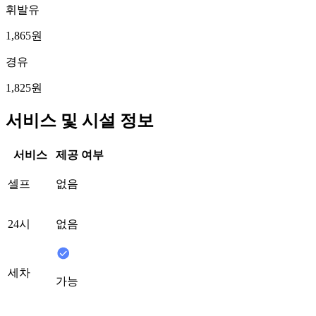
휘발유
1,865원
경유
1,825원
서비스 및 시설 정보
서비스
제공 여부
셀프
없음
24시
없음
세차
가능