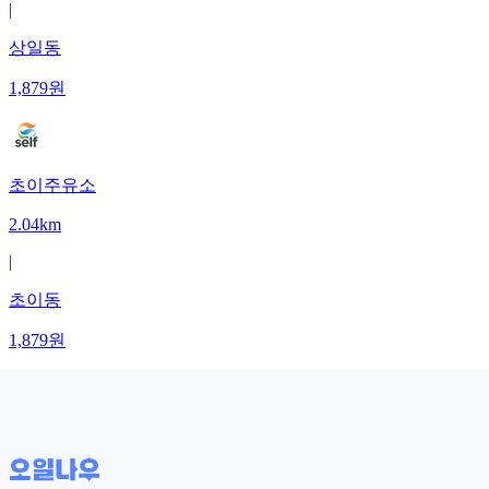
|
상일동
1,879
원
초이주유소
2.04km
|
초이동
1,879
원