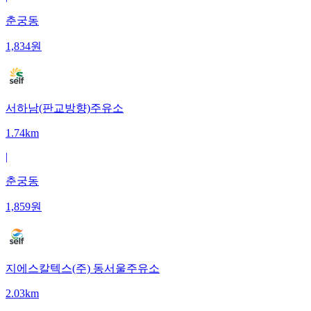
춘궁동
1,834
원
서하남(판교방향)주유소
1.74km
|
춘궁동
1,859
원
지에스칼텍스(주) 동서울주유소
2.03km