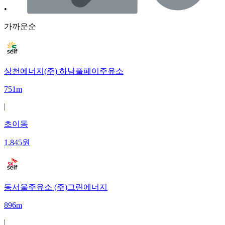
•
가까운순
상천에너지(주) 하남풀페이주유소
751m
|
초이동
1,845
원
동서울주유소 (주)그린에너지
896m
|