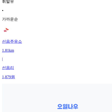
휘발유
•
가까운순
선읍주유소
1.81km
|
선읍리
1,879
원