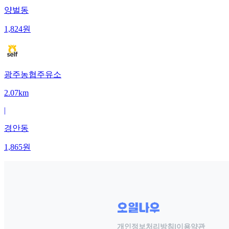
양벌동
1,824
원
광주농협주유소
2.07km
|
경안동
1,865
원
개인정보처리방침
|
이용약관