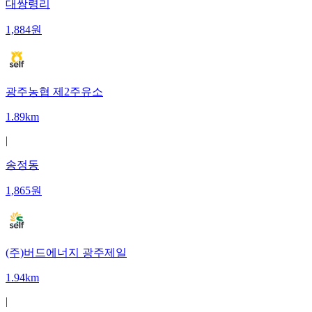
대쌍령리
1,884
원
광주농협 제2주유소
1.89km
|
송정동
1,865
원
(주)버드에너지 광주제일
1.94km
|