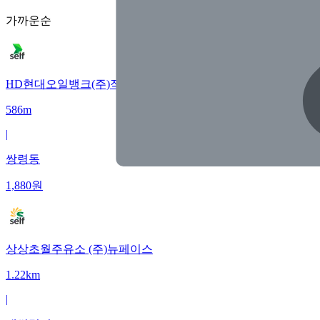
가까운순
HD현대오일뱅크(주)직영 새광주셀프주유소
586m
|
쌍령동
1,880
원
상상초월주유소 (주)뉴페이스
1.22km
|