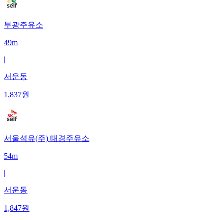
부광주유소
49m
|
서운동
1,837
원
서울석유(주) 태경주유소
54m
|
서운동
1,847
원