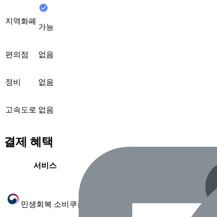
지역화폐
가능
편의점
없음
정비
없음
고속도로
없음
결제 혜택
서비스
제공 여부
가능
민생회복 소비쿠폰
(2025.7 확인)