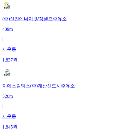
(주)신진에너지 양정셀프주유소
439m
|
서운동
1,837
원
지에스칼텍스(주)계산신도시주유소
526m
|
서운동
1,845
원