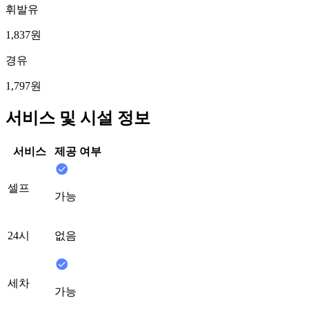
휘발유
1,837원
경유
1,797원
서비스 및 시설 정보
서비스
제공 여부
셀프
가능
24시
없음
세차
가능