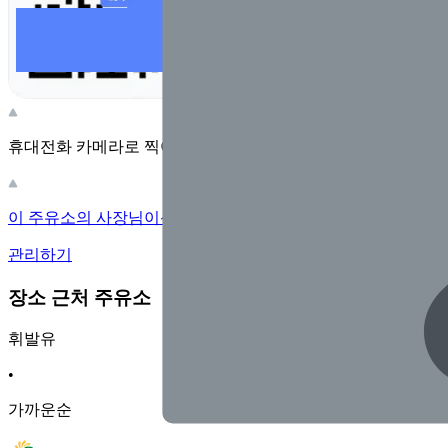
휴대전화 카메라로 찍어보세요
이 주유소의 사장님이신가요?
관리하기
장소 근처 주유소
휘발유
•
가까운순