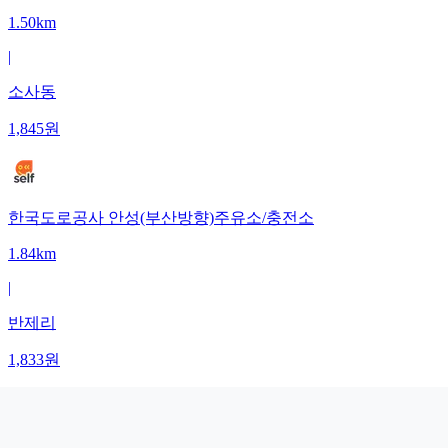
1.50km
|
소사동
1,845
원
한국도로공사 안성(부산방향)주유소/충전소
1.84km
|
반제리
1,833
원