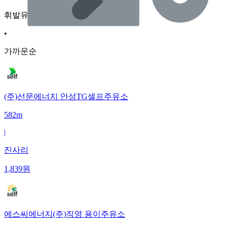
휘발유
•
가까운순
(주)선문에너지 안성TG셀프주유소
582m
|
진사리
1,839
원
에스씨에너지(주)직영 용이주유소