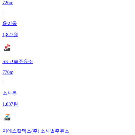
726m
|
용이동
1,827
원
SK고속주유소
770m
|
소사동
1,837
원
지에스칼텍스(주) 소사벌주유소