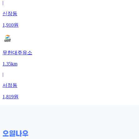
|
신장동
1,910
원
무한대주유소
1.35km
|
서정동
1,819
원