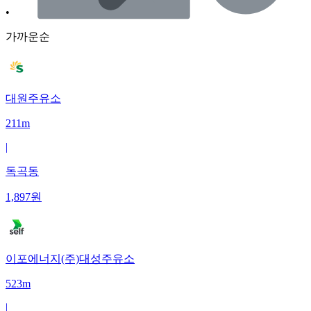
•
가까운순
대원주유소
211m
|
독곡동
1,897
원
이포에너지(주)대성주유소
523m
|