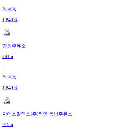
독곡동
1,849
원
경원주유소
741m
|
독곡동
1,849
원
지에스칼텍스(주)직영 동방주유소
915m