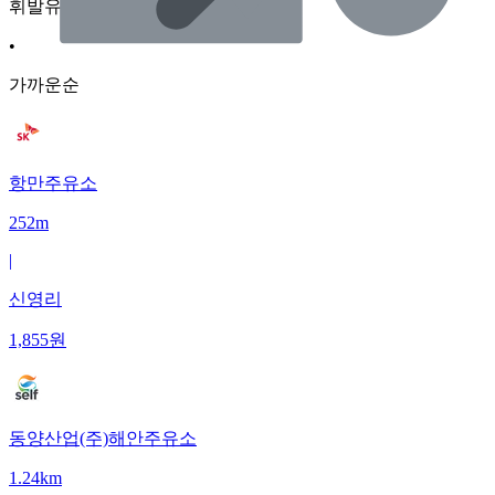
휘발유
•
가까운순
항만주유소
252m
|
신영리
1,855
원
동양산업(주)해안주유소
1.24km