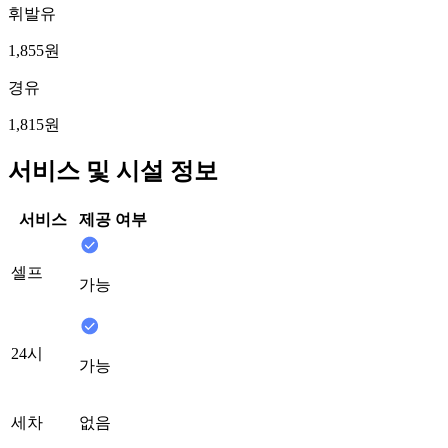
휘발유
1,855원
경유
1,815원
서비스 및 시설 정보
서비스
제공 여부
셀프
가능
24시
가능
세차
없음