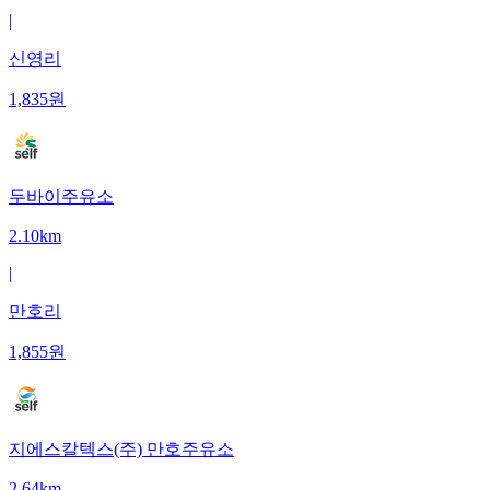
|
신영리
1,835
원
두바이주유소
2.10km
|
만호리
1,855
원
지에스칼텍스(주) 만호주유소
2.64km