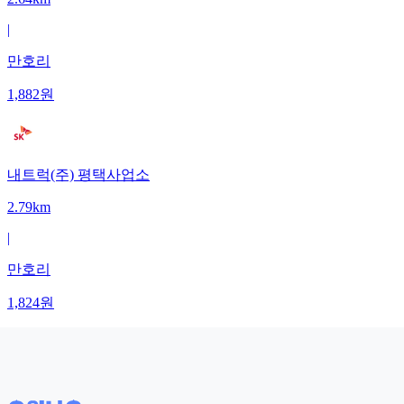
|
만호리
1,882
원
내트럭(주) 평택사업소
2.79km
|
만호리
1,824
원