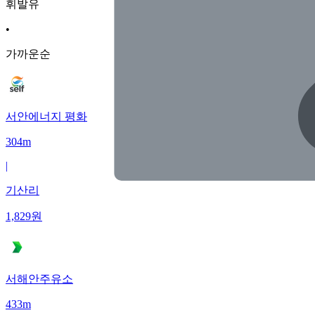
휘발유
•
가까운순
서안에너지 평화
304m
|
기산리
1,829
원
서해안주유소
433m