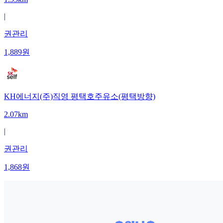
|
권관리
1,889
원
KH에너지(주)직영 평택호주유소(평택방향)
2.07km
|
권관리
1,868
원