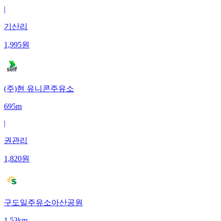
|
기산리
1,995
원
(주)현 유니콘주유소
695m
|
권관리
1,820
원
구도일주유소아산공원
1.53km