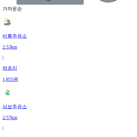
가까운순
비룡주유소
2.53km
|
방초리
1,855
원
삼보주유소
2.57km
|