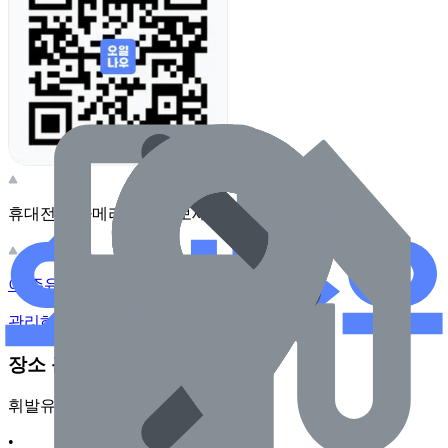
휴대전화 카메라로 찍어보세요
이 주유소의 사장님이신가요?
관리하기
장소 근처 주유소
휘발유
•