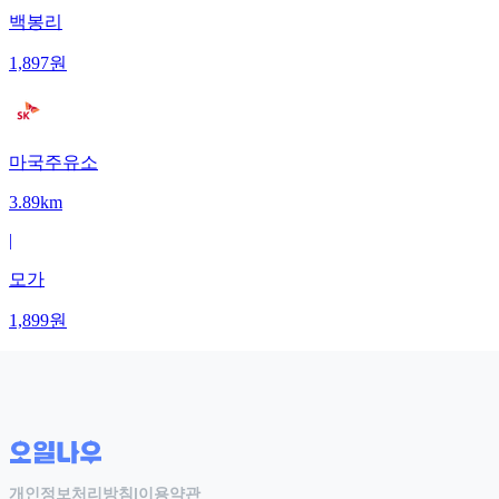
백봉리
1,897
원
마국주유소
3.89km
|
모가
1,899
원
개인정보처리방침
|
이용약관