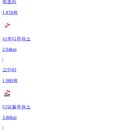
방초리
1,878
원
사우디주유소
2.94km
|
고안리
1,980
원
디딤돌주유소
3.80km
|