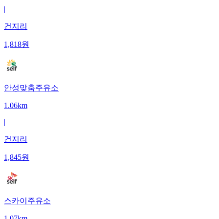
|
건지리
1,818
원
안성맞춤주유소
1.06km
|
건지리
1,845
원
스카이주유소
1.07km