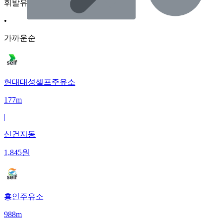
휘발유
•
가까운순
현대대성셀프주유소
177m
|
신건지동
1,845
원
흥인주유소
988m