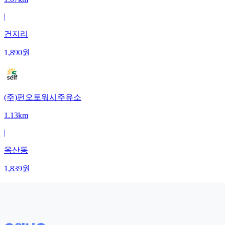
|
건지리
1,890
원
(주)펀오토워시주유소
1.13km
|
옥산동
1,839
원