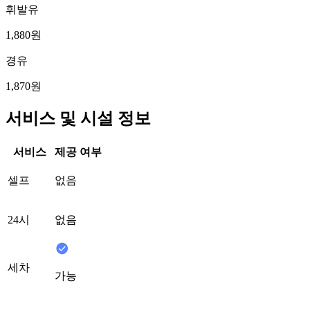
휘발유
1,880원
경유
1,870원
서비스 및 시설 정보
서비스
제공 여부
셀프
없음
24시
없음
세차
가능