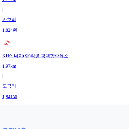
|
만호리
1,824
원
KH에너지(주)직영 평택항주유소
1.97km
|
도곡리
1,841
원