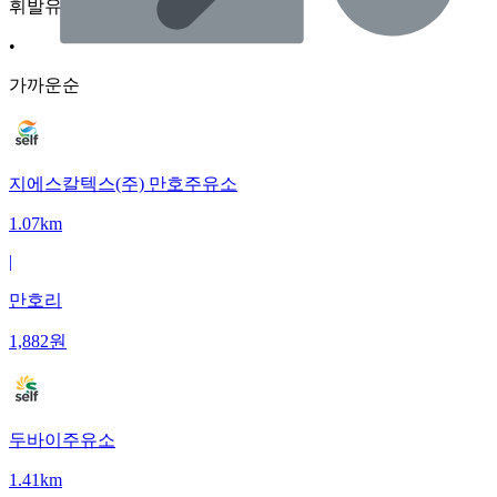
휘발유
•
가까운순
지에스칼텍스(주) 만호주유소
1.07km
|
만호리
1,882
원
두바이주유소
1.41km