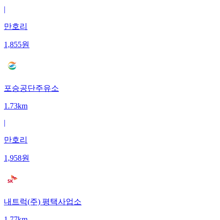
|
만호리
1,855
원
포승공단주유소
1.73km
|
만호리
1,958
원
내트럭(주) 평택사업소
1.77km