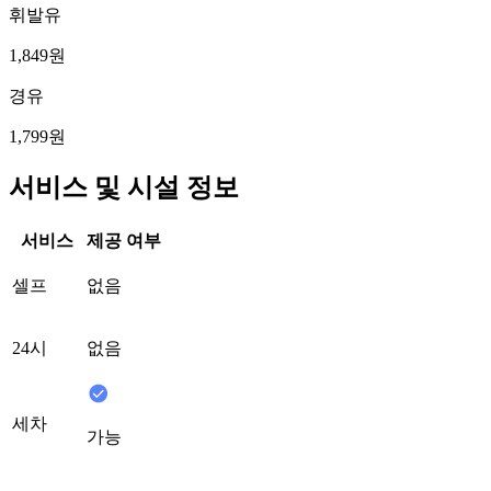
휘발유
1,849원
경유
1,799원
서비스 및 시설 정보
서비스
제공 여부
셀프
없음
24시
없음
세차
가능