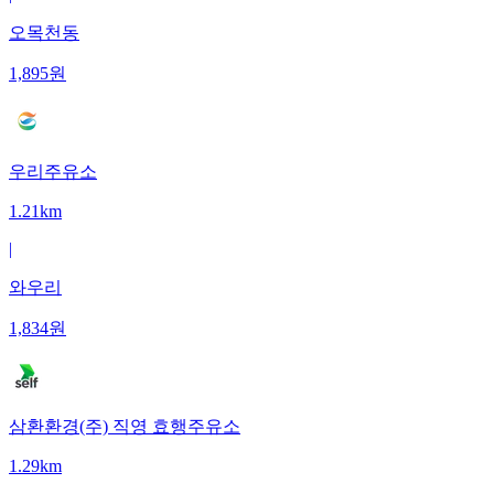
오목천동
1,895
원
우리주유소
1.21km
|
와우리
1,834
원
삼환환경(주) 직영 효행주유소
1.29km