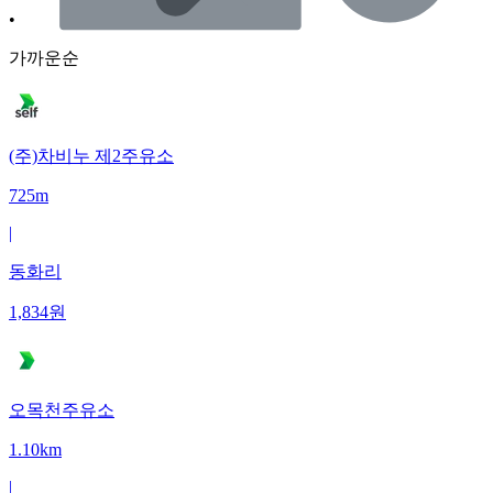
•
가까운순
(주)차비누 제2주유소
725m
|
동화리
1,834
원
오목천주유소
1.10km
|