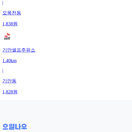
|
오목천동
1,838
원
기안셀프주유소
1.40km
|
기안동
1,828
원