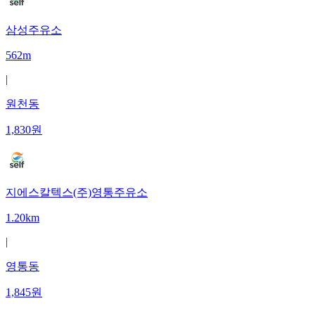
삼성주유소
562m
|
원천동
1,830
원
지에스칼텍스(주)영통주유소
1.20km
|
영통동
1,845
원