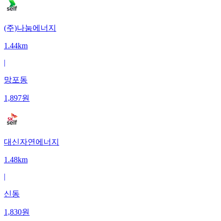
(주)나눔에너지
1.44km
|
망포동
1,897
원
대신자연에너지
1.48km
|
신동
1,830
원