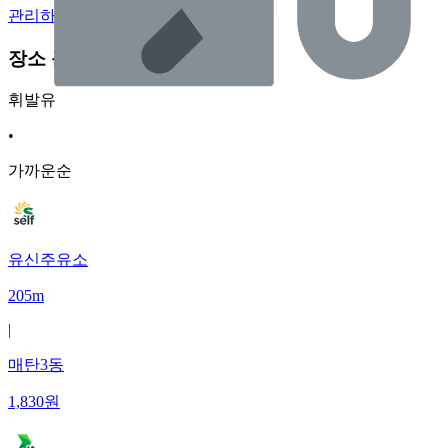
관리하기
장소 근처 주유소
휘발유
•
가까운순
유신주유소
205m
|
매탄3동
1,830
원