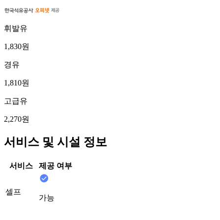
휘발유
1,830원
경유
1,810원
고급유
2,270원
서비스 및 시설 정보
서비스
제공 여부
셀프
가능