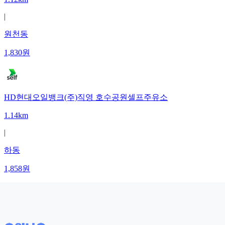
|
원천동
1,830
원
HD현대오일뱅크(주)직영 호수공원셀프주유소
1.14km
|
하동
1,858
원