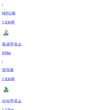
|
매탄2동
1,830
원
동광주유소
839m
|
영덕동
1,830
원
삼성주유소
1.12km