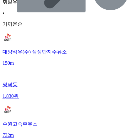
휘발유
•
가까운순
대양석유(주) 삼성단지주유소
150m
|
영덕동
1,830
원
수원고속주유소
732m