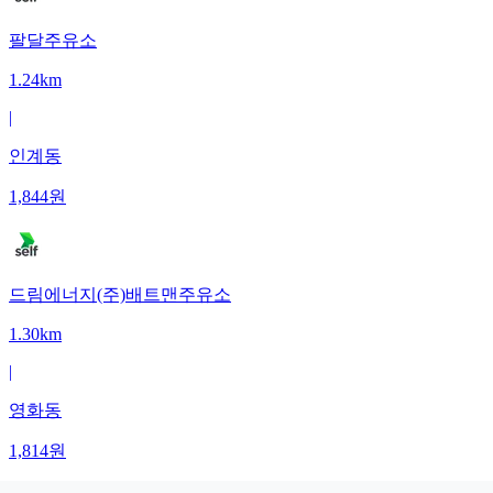
팔달주유소
1.24km
|
인계동
1,844
원
드림에너지(주)배트맨주유소
1.30km
|
영화동
1,814
원