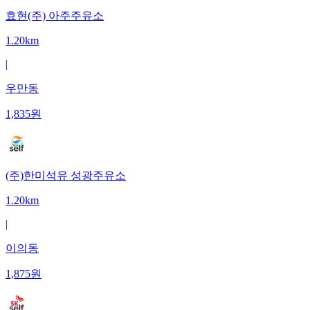
효현(주) 아주주유소
1.20km
|
우만동
1,835
원
(주)한미석유 성광주유소
1.20km
|
이의동
1,875
원