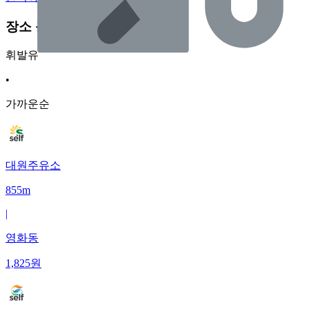
장소 근처 주유소
휘발유
•
가까운순
대원주유소
855m
|
영화동
1,825
원