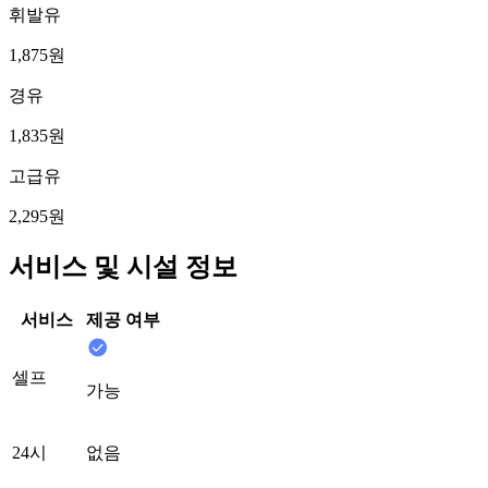
휘발유
1,875원
경유
1,835원
고급유
2,295원
서비스 및 시설 정보
서비스
제공 여부
셀프
가능
24시
없음