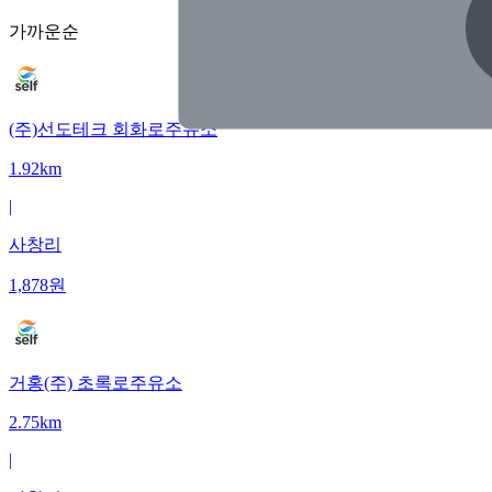
가까운순
(주)선도테크 회화로주유소
1.92km
|
사창리
1,878
원
거홍(주) 초록로주유소
2.75km
|