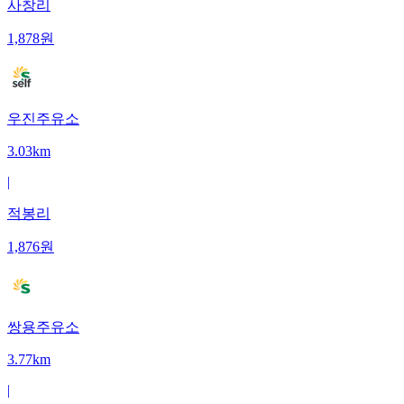
사창리
1,878
원
우진주유소
3.03km
|
적봉리
1,876
원
쌍용주유소
3.77km
|