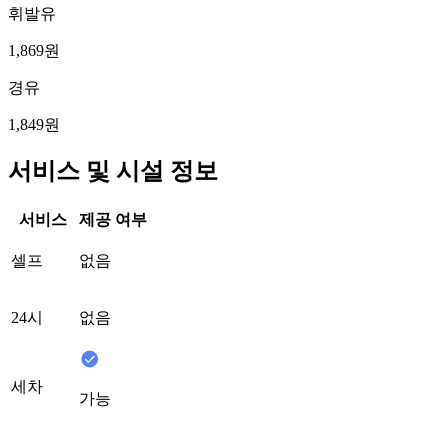
휘발유
1,869원
경유
1,849원
서비스 및 시설 정보
서비스
제공 여부
셀프
없음
24시
없음
세차
가능