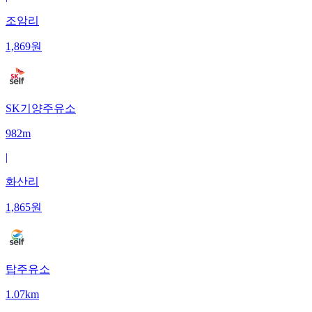
조암리
1,869
원
SK기양주유소
982m
|
화산리
1,865
원
탑주유소
1.07km