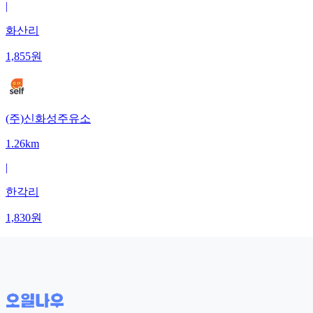
|
화산리
1,855
원
(주)신화성주유소
1.26km
|
한각리
1,830
원