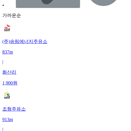
•
가까운순
(주)송림에너지주유소
837m
|
화산리
1,900
원
조형주유소
913m
|