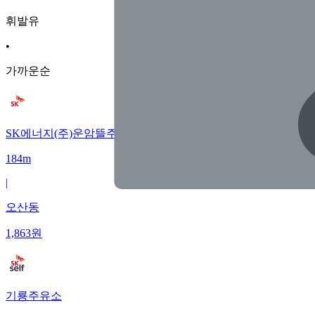
휘발유
•
가까운순
SK에너지(주)운암뜰주유소
184m
|
오산동
1,863
원
기룡주유소