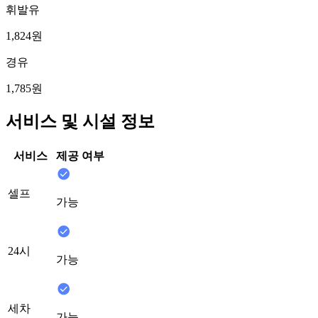
휘발유
1,824원
경유
1,785원
서비스 및 시설 정보
서비스
제공 여부
셀프
가능
24시
가능
세차
가능