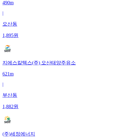
490m
|
오산동
1,895
원
지에스칼텍스(주) 오산태양주유소
621m
|
부산동
1,882
원
(주)세정에너지