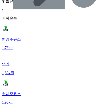
휘발유
•
가까운순
희망주유소
1.73km
|
덕리
1,824
원
현대주유소
1.95km