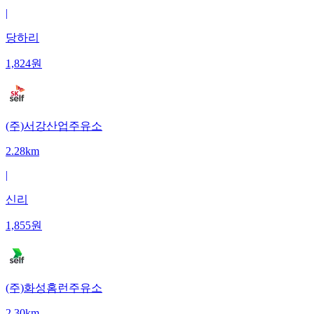
|
당하리
1,824
원
(주)서강산업주유소
2.28km
|
신리
1,855
원
(주)화성홈런주유소
2.30km