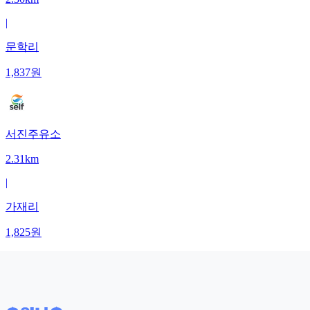
|
문학리
1,837
원
서진주유소
2.31km
|
가재리
1,825
원