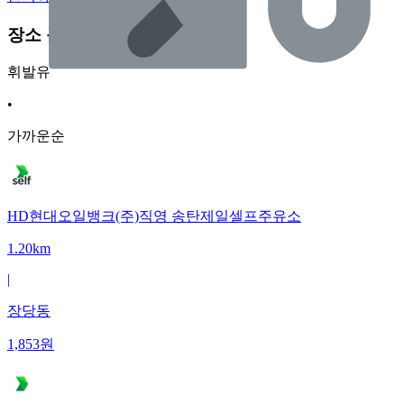
장소 근처 주유소
휘발유
•
가까운순
HD현대오일뱅크(주)직영 송탄제일셀프주유소
1.20km
|
장당동
1,853
원