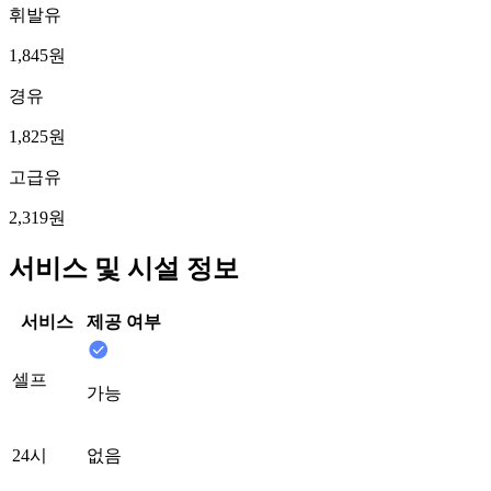
휘발유
1,845원
경유
1,825원
고급유
2,319원
서비스 및 시설 정보
서비스
제공 여부
셀프
가능
24시
없음