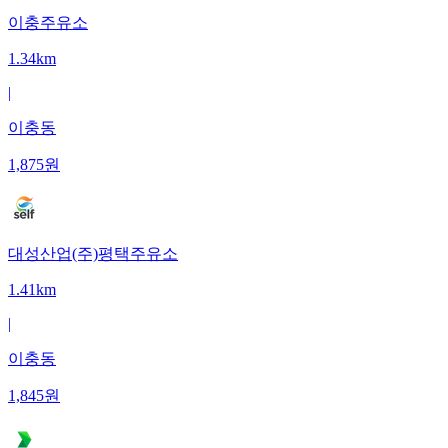
이충주유소
1.34km
|
이충동
1,875
원
대성산업(주)평택주유소
1.41km
|
이충동
1,845
원