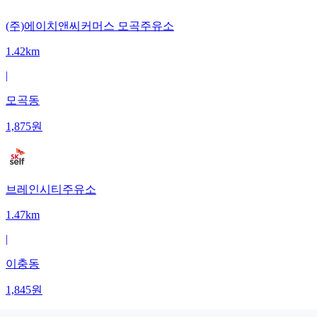
(주)에이치앤씨커머스 모곡주유소
1.42km
|
모곡동
1,875
원
브레인시티주유소
1.47km
|
이충동
1,845
원