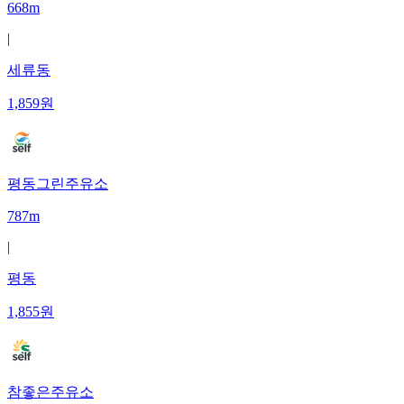
668m
|
세류동
1,859
원
평동그린주유소
787m
|
평동
1,855
원
참좋은주유소