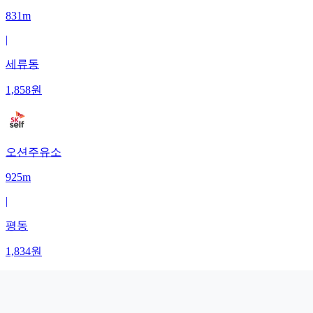
831m
|
세류동
1,858
원
오션주유소
925m
|
평동
1,834
원