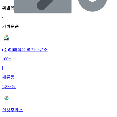
휘발유
•
가까운순
(주)미래석유 역전주유소
100m
|
세류동
1,838
원
인성주유소