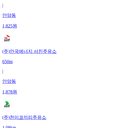
|
안양동
1,825
원
(주)안국에너지 서진주유소
650m
|
안양동
1,878
원
(주)천이코끼리주유소
1.08km