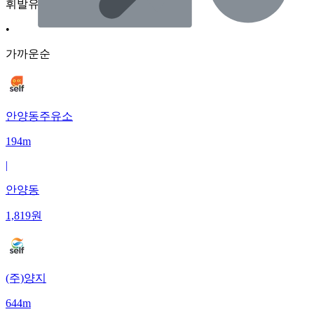
휘발유
•
가까운순
안양동주유소
194m
|
안양동
1,819
원
(주)양지
644m