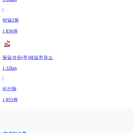
|
박달2동
1,836
원
동일석유(주)제일주유소
1.32km
|
비산동
1,855
원