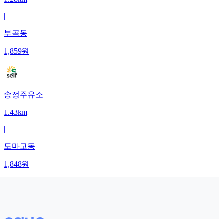
|
부곡동
1,859
원
송정주유소
1.43km
|
도마교동
1,848
원