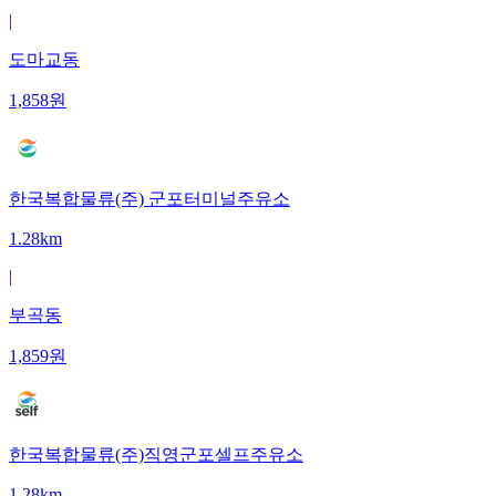
|
도마교동
1,858
원
한국복합물류(주) 군포터미널주유소
1.28km
|
부곡동
1,859
원
한국복합물류(주)직영군포셀프주유소
1.28km