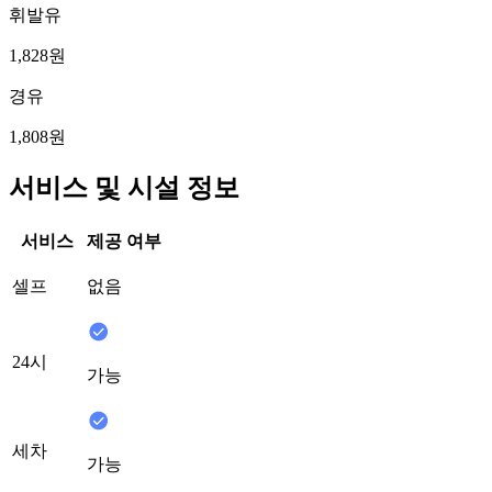
휘발유
1,828원
경유
1,808원
서비스 및 시설 정보
서비스
제공 여부
셀프
없음
24시
가능
세차
가능