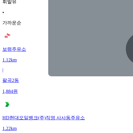
휘발유
•
가까운순
보령주유소
1.12km
|
팔곡2동
1,884
원
HD현대오일뱅크(주)직영 사사동주유소
1.22km