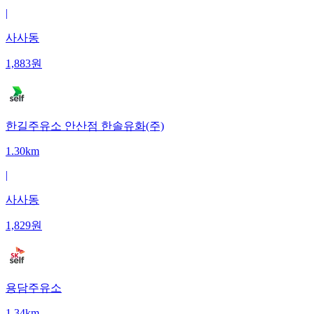
|
사사동
1,883
원
한길주유소 안산점 한솔유화(주)
1.30km
|
사사동
1,829
원
용담주유소
1.34km