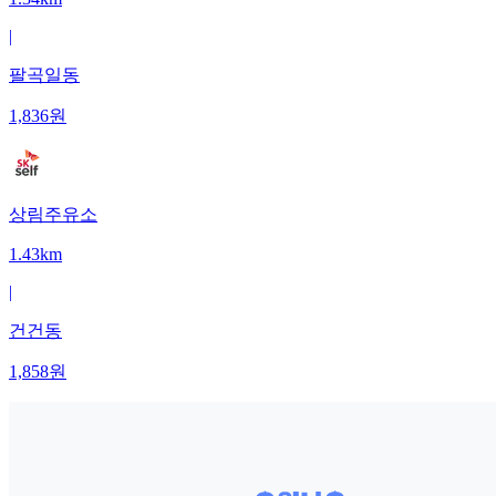
|
팔곡일동
1,836
원
상림주유소
1.43km
|
건건동
1,858
원