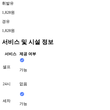
휘발유
1,828원
경유
1,828원
서비스 및 시설 정보
서비스
제공 여부
셀프
가능
24시
없음
세차
가능