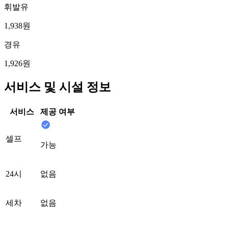
휘발유
1,938원
경유
1,926원
서비스 및 시설 정보
서비스
제공 여부
셀프
가능
24시
없음
세차
없음