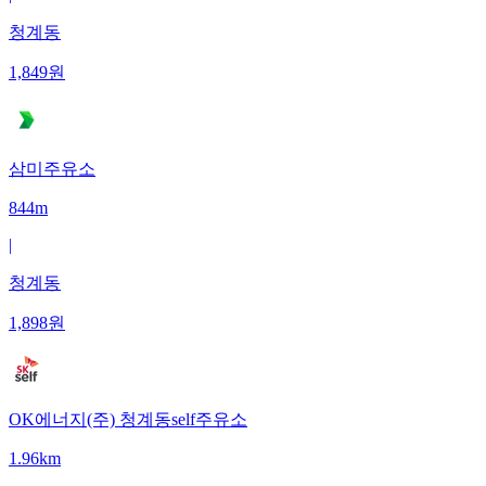
청계동
1,849
원
삼미주유소
844m
|
청계동
1,898
원
OK에너지(주) 청계동self주유소
1.96km