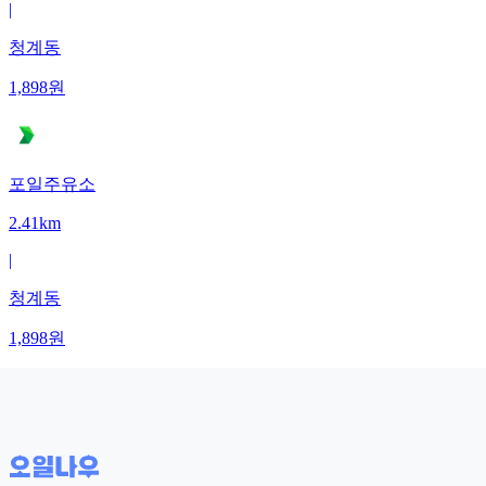
|
청계동
1,898
원
포일주유소
2.41km
|
청계동
1,898
원