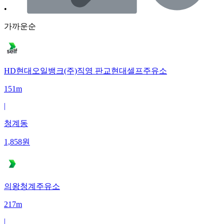
•
가까운순
HD현대오일뱅크(주)직영 판교현대셀프주유소
151m
|
청계동
1,858
원
의왕청계주유소
217m
|