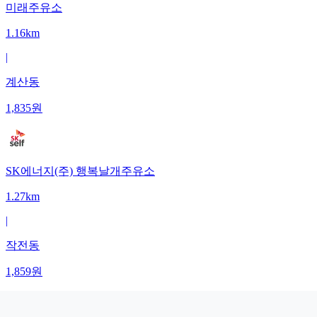
미래주유소
1.16km
|
계산동
1,835
원
SK에너지(주) 행복날개주유소
1.27km
|
작전동
1,859
원