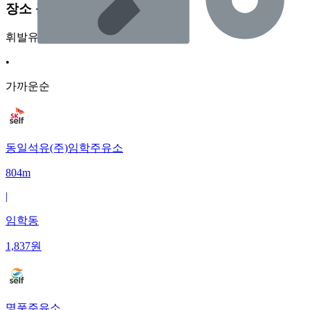
장소 근처 주유소
휘발유
•
가까운순
동일석유(주)임학주유소
804m
|
임학동
1,837
원
명품주유소