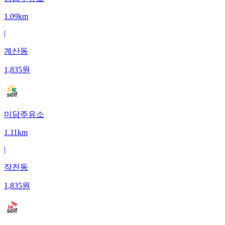
1.09km
|
계산동
1,835
원
미담주유소
1.11km
|
작전동
1,835
원