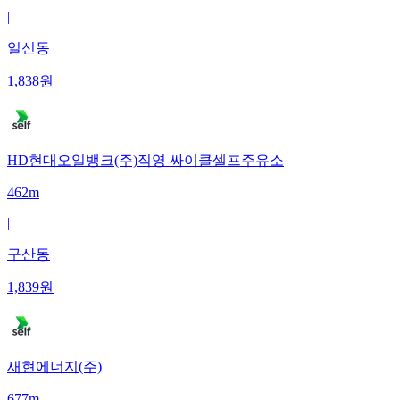
|
일신동
1,838
원
HD현대오일뱅크(주)직영 싸이클셀프주유소
462m
|
구산동
1,839
원
새현에너지(주)
677m