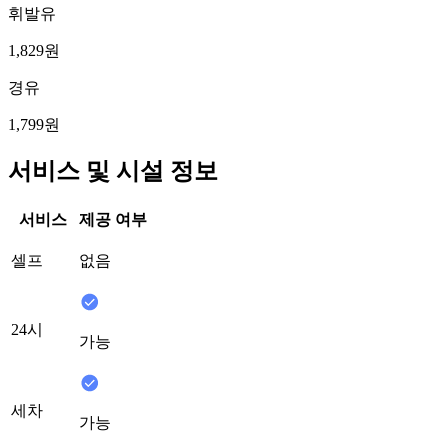
휘발유
1,829원
경유
1,799원
서비스 및 시설 정보
서비스
제공 여부
셀프
없음
24시
가능
세차
가능