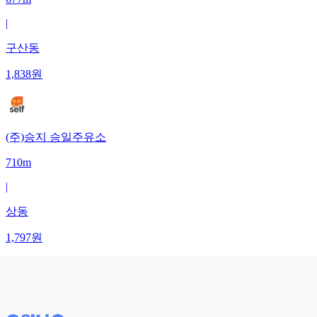
|
구산동
1,838
원
(주)승지 승일주유소
710m
|
상동
1,797
원