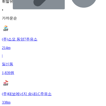
휘발유
•
가까운순
(주)소모 동양7주유소
214m
|
일신동
1,839
원
(주)태보에너지 송내I.C주유소
338m