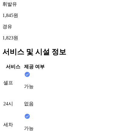
휘발유
1,845원
경유
1,823원
서비스 및 시설 정보
서비스
제공 여부
셀프
가능
24시
없음
세차
가능