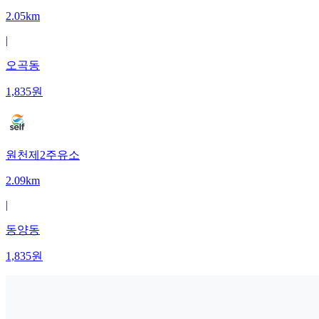
2.05km
|
오곡동
1,835
원
원천제2주유소
2.09km
|
동양동
1,835
원