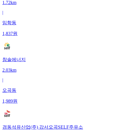
1.72km
|
임학동
1,837
원
참솔에너지
2.03km
|
오곡동
1,989
원
경동석유산업(주) 강서오곡SELF주유소