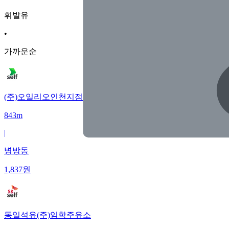
휘발유
•
가까운순
(주)오일리오인천지점
843m
|
병방동
1,837
원
동일석유(주)임학주유소