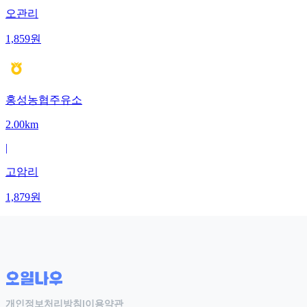
오관리
1,859
원
홍성농협주유소
2.00km
|
고암리
1,879
원
개인정보처리방침
|
이용약관