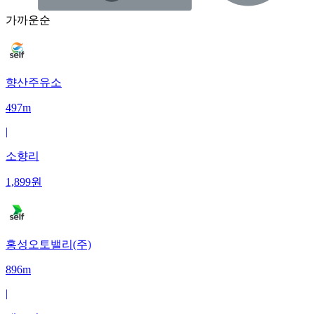
가까운순
향산주유소
497m
|
소향리
1,899
원
홍성오토밸리(주)
896m
|