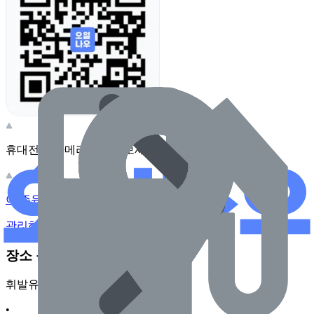
휴대전화 카메라로 찍어보세요
이 주유소의 사장님이신가요?
관리하기
장소 근처 주유소
휘발유
•