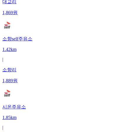
대교리
1,869
원
소향self주유소
1.42km
|
소향리
1,889
원
시온주유소
1.85km
|