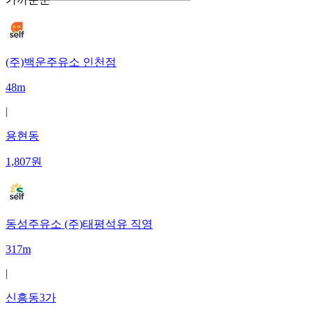
(주)백운주유소 인천점
48m
|
용현동
1,807
원
동성주유소 (주)태평석유 직영
317m
|
신흥동3가