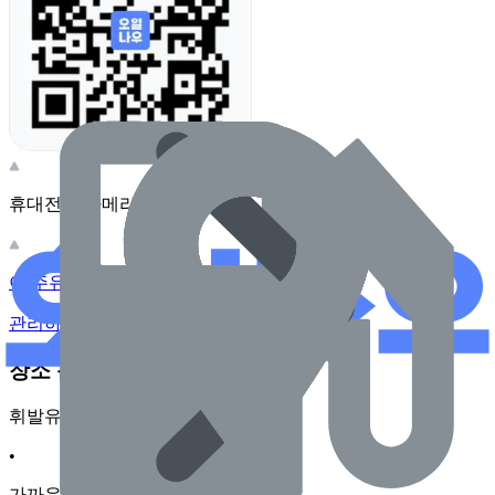
휴대전화 카메라로 찍어보세요
이 주유소의 사장님이신가요?
관리하기
장소 근처 주유소
휘발유
•
가까운순