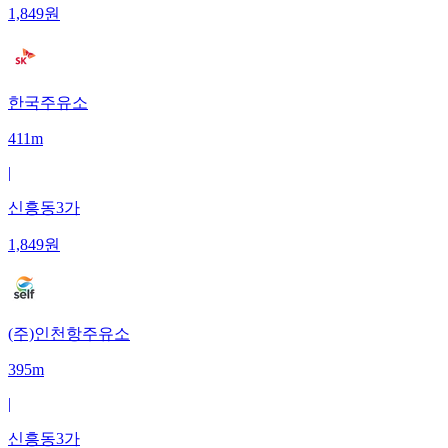
1,849
원
한국주유소
411m
|
신흥동3가
1,849
원
(주)인천항주유소
395m
|
신흥동3가