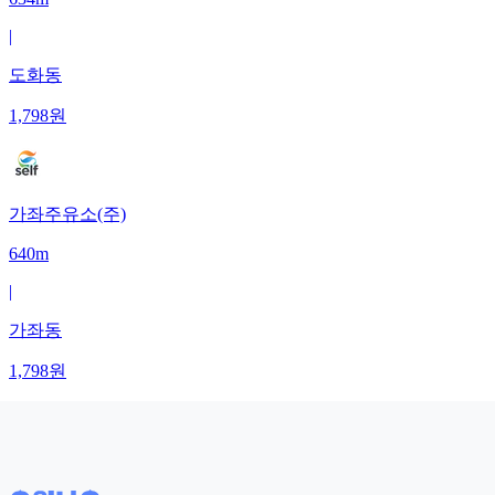
|
도화동
1,798
원
가좌주유소(주)
640m
|
가좌동
1,798
원