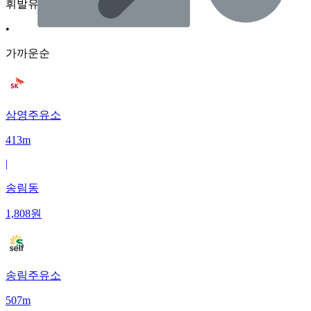
휘발유
•
가까운순
삼영주유소
413m
|
송림동
1,808
원
송림주유소
507m