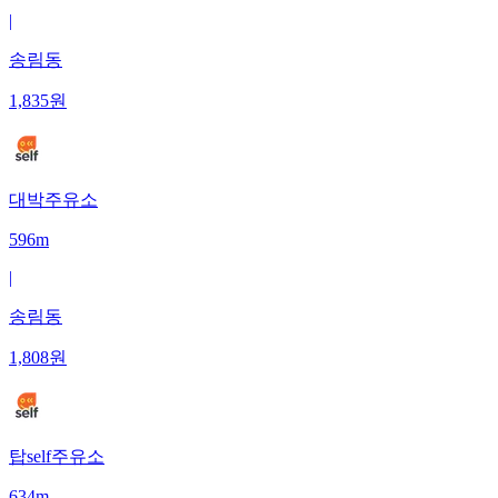
|
송림동
1,835
원
대박주유소
596m
|
송림동
1,808
원
탑self주유소
634m