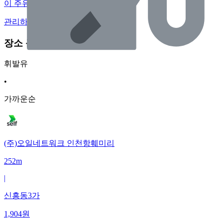
이 주유소의 사장님이신가요?
관리하기
장소 근처 주유소
휘발유
•
가까운순
(주)오일네트워크 인천항훼미리
252m
|
신흥동3가
1,904
원