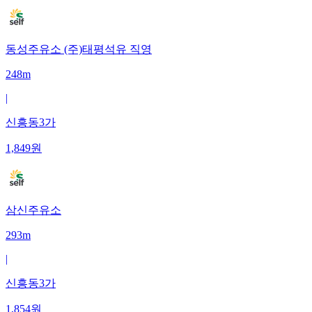
동성주유소 (주)태평석유 직영
248m
|
신흥동3가
1,849
원
삼신주유소
293m
|
신흥동3가
1,854
원