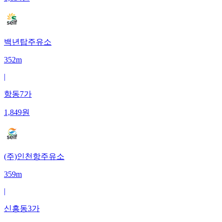
백년탑주유소
352m
|
항동7가
1,849
원
(주)인천항주유소
359m
|
신흥동3가