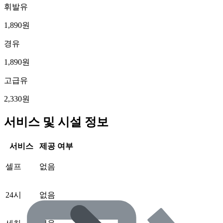
휘발유
1,890원
경유
1,890원
고급유
2,330원
서비스 및 시설 정보
서비스
제공 여부
셀프
없음
24시
없음