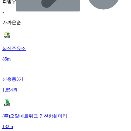
휘발유
•
가까운순
삼신주유소
85m
|
신흥동3가
1,854
원
(주)오일네트워크 인천항훼미리
132m