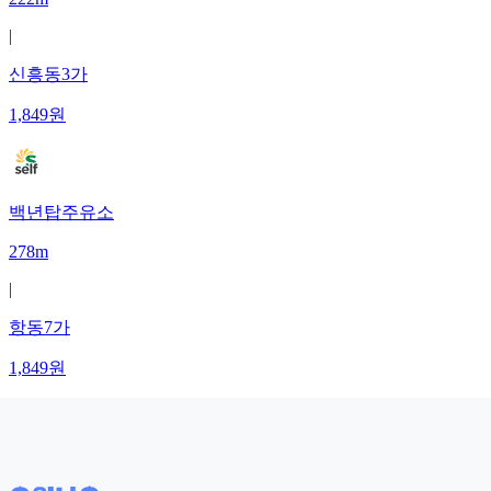
|
신흥동3가
1,849
원
백년탑주유소
278m
|
항동7가
1,849
원