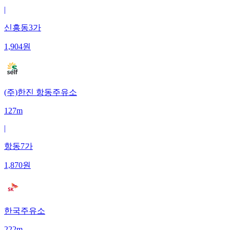
|
신흥동3가
1,904
원
(주)한진 항동주유소
127m
|
항동7가
1,870
원
한국주유소
222m