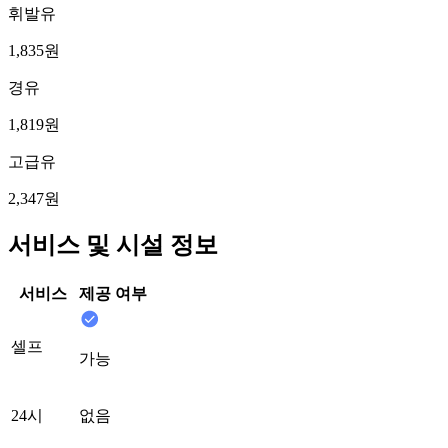
휘발유
1,835원
경유
1,819원
고급유
2,347원
서비스 및 시설 정보
서비스
제공 여부
셀프
가능
24시
없음