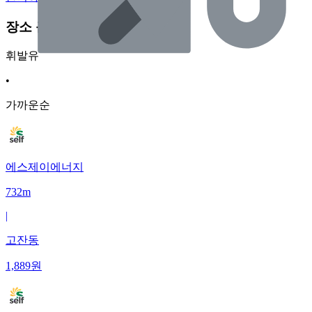
장소 근처 주유소
휘발유
•
가까운순
에스제이에너지
732m
|
고잔동
1,889
원