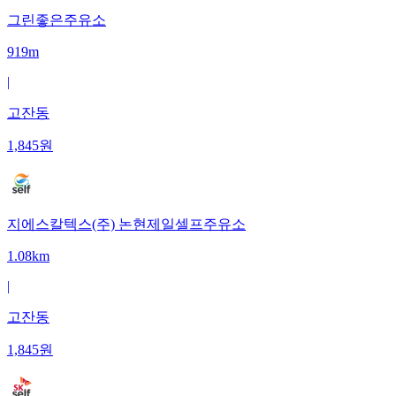
그린좋은주유소
919m
|
고잔동
1,845
원
지에스칼텍스(주) 논현제일셀프주유소
1.08km
|
고잔동
1,845
원