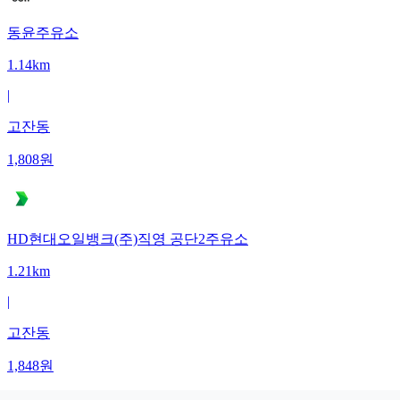
동윤주유소
1.14km
|
고잔동
1,808
원
HD현대오일뱅크(주)직영 공단2주유소
1.21km
|
고잔동
1,848
원