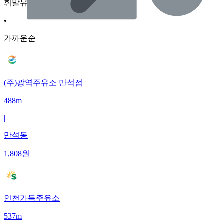
휘발유
•
가까운순
(주)광역주유소 만석점
488m
|
만석동
1,808
원
인천가득주유소
537m