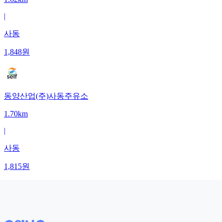
|
사동
1,848
원
동양산업(주)사동주유소
1.70km
|
사동
1,815
원