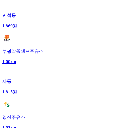
|
만석동
1,869
원
부광알뜰셀프주유소
1.60km
|
사동
1,815
원
영진주유소
1.62km