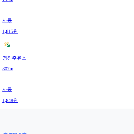
|
사동
1,815
원
영진주유소
807m
|
사동
1,848
원