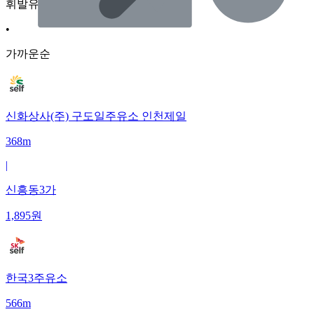
휘발유
•
가까운순
신화상사(주) 구도일주유소 인천제일
368m
|
신흥동3가
1,895
원
한국3주유소
566m