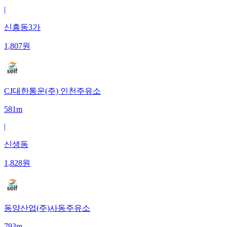
|
신흥동3가
1,807
원
CJ대한통운(주) 인천주유소
581m
|
신생동
1,828
원
동양산업(주)사동주유소
793m