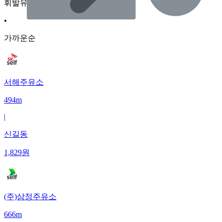
휘발유
•
가까운순
서해주유소
494m
|
신길동
1,829
원
(주)삼정주유소
666m