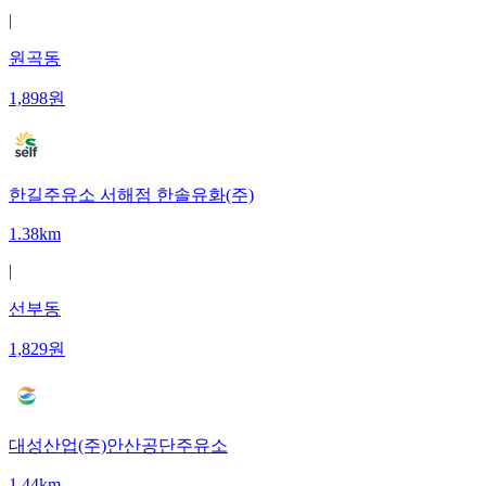
|
원곡동
1,898
원
한길주유소 서해점 한솔유화(주)
1.38km
|
선부동
1,829
원
대성산업(주)안산공단주유소
1.44km