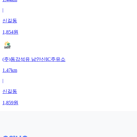
|
신길동
1,854
원
(주)동강석유 남안산IC주유소
1.47km
|
신길동
1,859
원